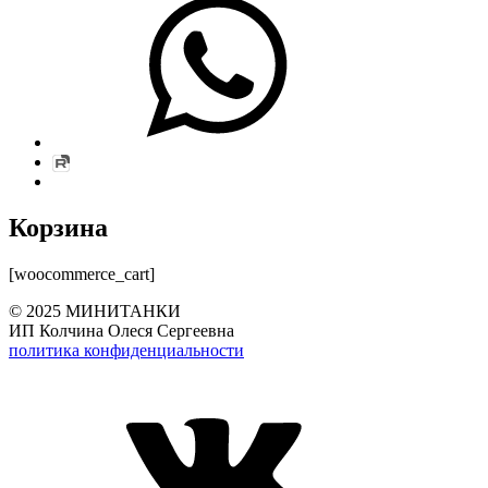
Rutube
Вверх
↑
Корзина
[woocommerce_cart]
Вернуться
© 2025 МИНИТАНКИ
к
ИП Колчина Олеся Сергеевна
главной
политика конфиденциальности
навигации
VK
по
сайту